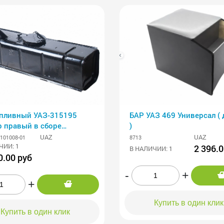
опливный УАЗ-315195
БАР УАЗ 469 Универсал (
р правый в сборе
)
3) (ОАО УАЗ)
UAZ
UAZ
1101008-01
8713
ЧИИ: 1
2 396.0
В НАЛИЧИИ: 1
0.00 руб
-
+
+
Купить в один клик
Купить в один клик