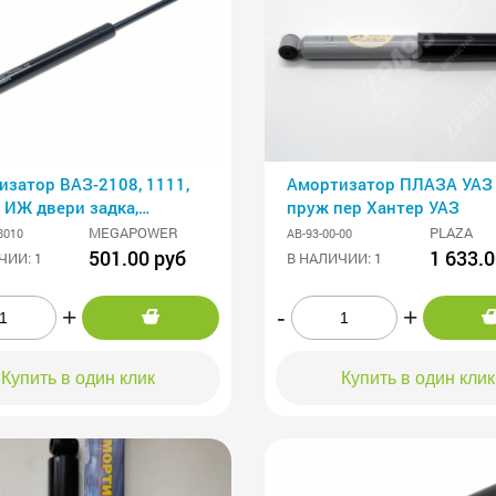
изатор ВАЗ-2108, 1111,
Амортизатор ПЛАЗА УАЗ
 ИЖ двери задка,
пруж пер Хантер УАЗ
440, 6430 (пружина
MEGAPOWER
PLAZA
8010
AB-93-00-00
ая) MEGAPOWER
501.00 руб
1 633.0
ЧИИ: 1
В НАЛИЧИИ: 1
+
-
+
Купить в один клик
Купить в один клик