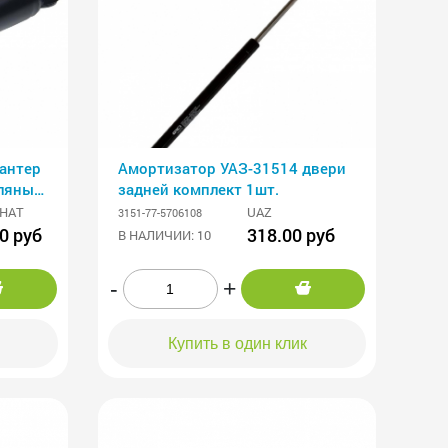
антер
Амортизатор УАЗ-31514 двери
сляный
задней комплект 1шт.
НАТ
UAZ
3151-77-5706108
0 руб
318.00 руб
В НАЛИЧИИ: 10
-
+
Купить в один клик