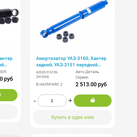
антер
Амортизатор УАЗ-3160, Хантер
ий
задний, УАЗ-3151 передний
ER
газомасляный АДС
WER
Авто Деталь
42020-315195-
2915006
Сервис
0 руб
2 513.00 руб
В НАЛИЧИИ: 2
-
+
Купить в один клик