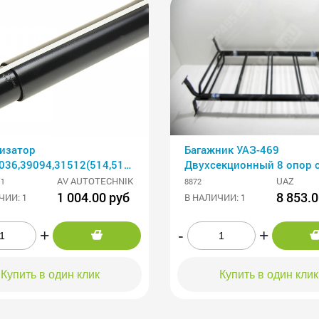
изатор
Багажник УАЗ-469
36,39094,31512(514,519),3153(59,62),3160
Двухсекционный 8 опор 
й масляны БИК AV
0.85м
AV AUTOTECHNIK
UAZ
/1
8872
Грузоподъемность:200кгк
1 004.00 руб
8 853.0
ЧИИ: 1
В НАЛИЧИИ: 1
+
-
+
Купить в один клик
Купить в один клик