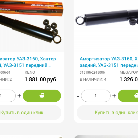
изатор УАЗ-3160, Хантер
Амортизатор УАЗ-3160, Х
, УАЗ-3151 передний
задний, УАЗ-3151 передн
асляный 315195-2915006
газомасляный MEGAPOW
KENO
MEGAPO
006-51
315195-2915006.
1 881.00 руб
1 326.0
ЧИИ: 2
В НАЛИЧИИ: 4
+
-
+
Купить в один клик
Купить в один клик