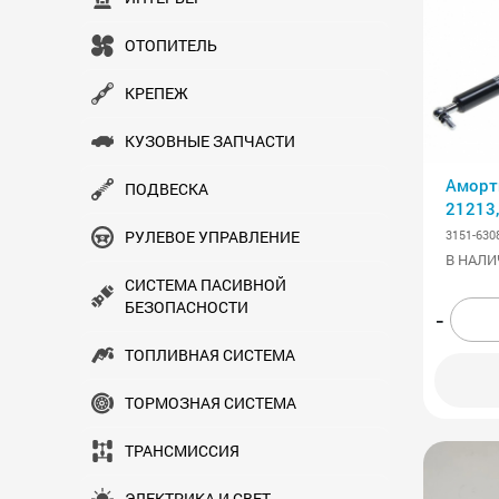
ОТОПИТЕЛЬ
КРЕПЕЖ
КУЗОВНЫЕ ЗАПЧАСТИ
Аморт
ПОДВЕСКА
21213,
МАЗ-5
3151-630
РУЛЕВОЕ УПРАВЛЕНИЕ
газов
В НАЛИ
СИСТЕМА ПАСИВНОЙ
БЕЗОПАСНОСТИ
-
ТОПЛИВНАЯ СИСТЕМА
ТОРМОЗНАЯ СИСТЕМА
ТРАНСМИСCИЯ
ЭЛЕКТРИКА И СВЕТ