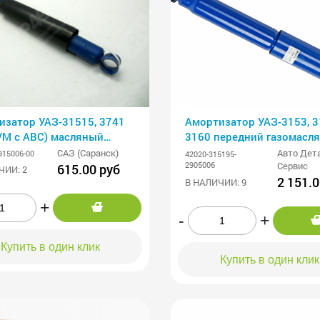
изатор УАЗ-31515, 3741
Амортизатор УАЗ-3153, 3
/М с АВС) масляный
3160 передний газомасл
915010 (СААЗ)
АДС EXPERT
САЗ (Саранск)
Авто Дет
915006-00
42020-315195-
2905006
Сервис
615.00 руб
ЧИИ: 2
2 151.0
В НАЛИЧИИ: 9
+
-
+
Купить в один клик
Купить в один клик