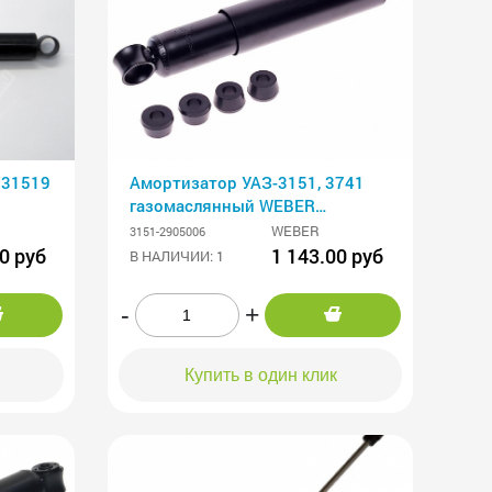
 31519
Амортизатор УАЗ-3151, 3741
газомаслянный WEBER
(SA3151O)
WEBER
3151-2905006
0 руб
1 143.00 руб
В НАЛИЧИИ: 1
-
+
Купить в один клик