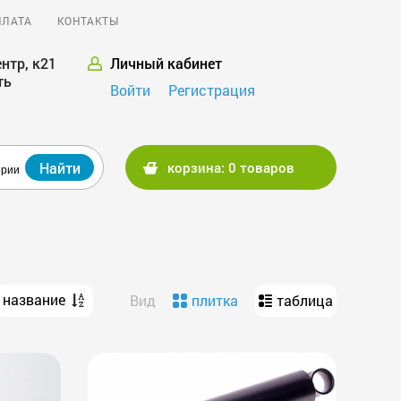
ПЛАТА
КОНТАКТЫ
нтр, к21
Личный кабинет
ть
Войти
Регистрация
Найти
корзина: 0 товаров
ории
название
Вид
плитка
таблица