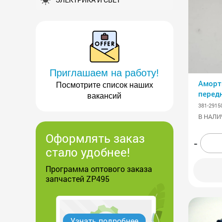
Приглашаем на работу!
Аморт
Посмотрите список наших
перед
вакансий
(сжати
381-2915
АВТО
В НАЛИ
Оформлять заказ
-
стало удобнее!
Программа оптового заказа
запчастей ZP495
Узнать подробнее