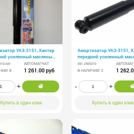
изатор УАЗ-3151, Хантер
Амортизатор УАЗ-3151, Х
ний усиленный масляный
передний усиленный ма
е-отбой +30%)
(сжатие-отбой +30%)
АВТОМАГНАТ
АВТОМАГ
010-AM
381.2905010
МАГНАТ
АВТОМАГНАТ
1 261.00 руб
1 262.0
ЧИИ: 8
В НАЛИЧИИ: 2
+
-
+
Купить в один клик
Купить в один клик