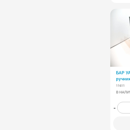
БАР УА
ручник
11611
В НАЛИ
-