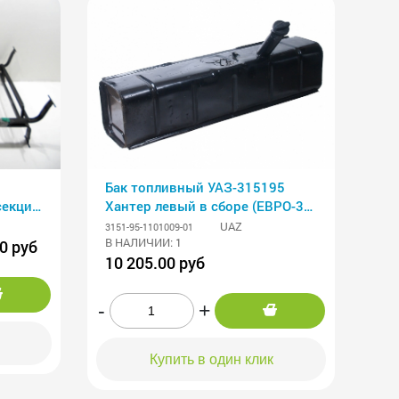
Бак топливный УАЗ-315195
секция
Хантер левый в сборе (ЕВРО-3)
(ОАО УАЗ)
UAZ
3151-95-1101009-01
г.
В НАЛИЧИИ: 1
0 руб
10 205.00 руб
-
+
Купить в один клик